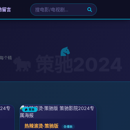
驰留言
每个精
策驰
热辣滚烫·策驰版
爆款