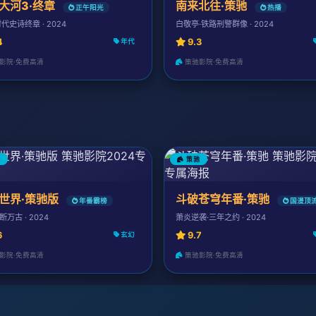
大河3·终章
南来北往·策驰
正午阳光
热播
代史诗终章 · 2024
白敬亭·铁路刑警群像 · 2024
4
9.3
年代
影院·免费高清
策驰影院·免费高清
驰
策驰
世界·策驰版
斗破苍穹年番·策驰
年番霸榜
国漫顶
万古 · 2024
萧炎逆袭·三年之约 · 2024
6
9.7
玄幻
影院·免费高清
策驰影院·免费高清