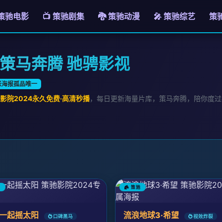
 策驰电影
📺 策驰剧集
🐉 策驰动漫
🎤 策驰综艺
策
· 策马奔腾 驰骋影视
张海报孤品唯一
影院2024永久免费·高清秒播
，每日更新海量片库，策马奔腾，陪你度过
驰
策驰
一起摇太阳
流浪地球3·希望
口碑黑马
视效炸裂