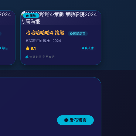
策驰
哈哈哈哈哈4·策驰
国民综艺
五哈旅行团·解压 · 2024
9.1
综艺
真人秀
策驰影院·免费高清
发布留言