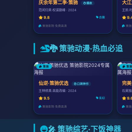
庆余年第二季·策驰
大江
爆款
范闲归来·权谋巅峰 · 2024
王凯·时
9.8
9.
古装
策驰影院·免费高清
策驰
🐉 策驰动漫·热血必追
策驰
策
仙逆·策驰优选
完美
口碑神作
王林修真·高能改编 · 2024
石昊独断
9.5
9.
玄幻
策驰影院·免费高清
策驰
🎤 策驰综艺·下饭神器