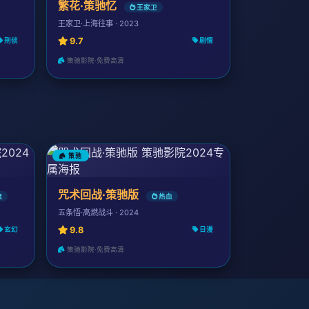
繁花·策驰忆
王家卫
王家卫·上海往事 · 2023
9.7
刑侦
剧情
策驰影院·免费高清
策驰
咒术回战·策驰版
流
热血
五条悟·高燃战斗 · 2024
9.8
玄幻
日漫
策驰影院·免费高清