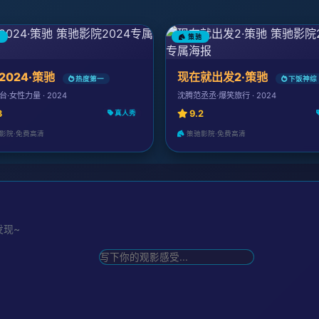
驰
策驰
2024·策驰
现在就出发2·策驰
热度第一
下饭神综
·女性力量 · 2024
沈腾范丞丞·爆笑旅行 · 2024
3
9.2
真人秀
影院·免费高清
策驰影院·免费高清
发现~