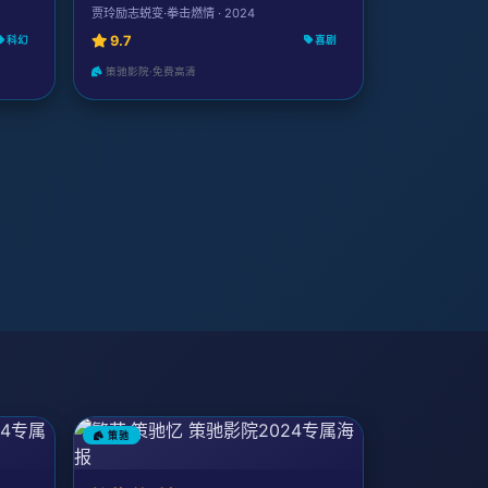
贾玲励志蜕变·拳击燃情 · 2024
9.7
科幻
喜剧
策驰影院·免费高清
策驰