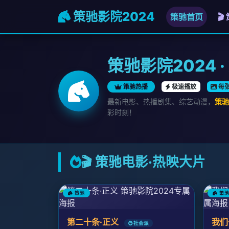
策驰影院2024
策驰首页

策驰影院2024 
策驰热播
极速播放
每
最新电影、热播剧集、综艺动漫，
策驰
彩时刻！
🎬 策驰电影·热映大片
策驰
策
第二十条·正义
我们
社会派