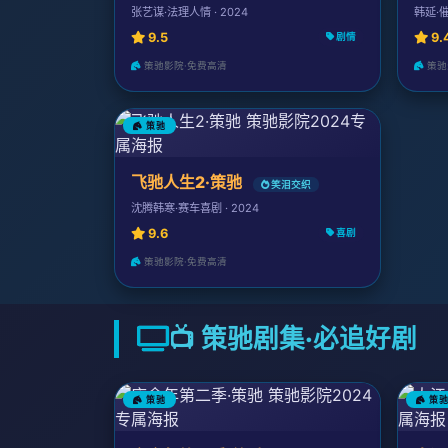
张艺谋·法理人情 · 2024
韩延·催
9.5
9.
剧情
策驰影院·免费高清
策驰
策驰
飞驰人生2·策驰
笑泪交织
沈腾韩寒·赛车喜剧 · 2024
9.6
喜剧
策驰影院·免费高清
📺 策驰剧集·必追好剧
策驰
策