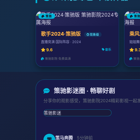
策驰
策
歌手2024·策驰版
乘风
现象级
直播竞演·国际阵容 · 2024
姐姐舞台
9.6
9.
音乐
策驰影院·免费高清
策驰
策驰影迷圈 · 畅聊好剧
分享你的观影感受，策驰影院2024精彩影视一起
策马奔腾
5分钟前
策